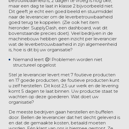
betrouwbaarheid is, 2 dagen te vroeg is nog oké,
maar een dag te laat in klasse 2 bijvoorbeeld niet.
Dit geeft je echt een goed beeld en stuurmiddel
naar de leverancier om de leverbetrouwbaarheid
goed terug te koppelen. (Zie ook het item
hieronder: SupplyDash, een dashboard, wat dit
bovenstaande precies doet). Veel bedrijven in de
machinebouw hebben geen inzicht per leverancier
wat de leverbetrouwbaarheid in zijn algemeenheid
is, hoe is dit bij uw organisatie?
Niemand leert ☹! Problemen worden niet
structureel opgelost
Stel je leverancier levert met 7 foutieve producten
en 17 goede producten, de foutieve producten kunt
u zelf herstellen. Dit kost 2,5 uur werk en de levering
komt 5 dagen te laat binnen. Uw productie staat te
wachten op deze goederen. Wat doet uw
organisatie?
De meeste bedrijven gaan herstellen en buffelen
door. Bellen de leverancier dat het slecht geleverd is
en dat de gemaakte kosten, betaald moeten
worden. Eén klant van ons is hiermee gestopt. Ze