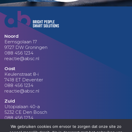
Noord
Eemsgolaan 17
9727 DW Groningen
088 456 1234
reactie@absc.nl
Oost
Keulenstraat 8-i
7418 ET Deventer
088 456 1234
reactie@absc.nl
Zuid
Utopialaan 40-a
5232 CE Den Bosch
088 456 1234
reactie@absc.nl
We gebruiken cookies om ervoor te zorgen dat onze site zo