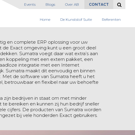
Events
Blogs
Over AB
CONTACT
Home
De Kunststof Suite
Referenten
htig en complete ERP oplossing voor uw
et de Exact omgeving kunt u een groot deel
dekken. Sumatra voegt daar wat extra’s aan
, een koppeling met een extern pakket, een
naadloze integratie met een Internet
lijk. Sumatra maakt dit eenvoudig en binnen
r. Met de software van Sumatra heeft u het
l, betrouwbaar en flexibel naar uw behoefte
 zijn bedrijven in staat om met minder
te bereiken en kunnen zij hun bedrijf sneller
uele cijfers. De producten van Sumatra worden
ingezet bij vele honderden Exact gebruikers.