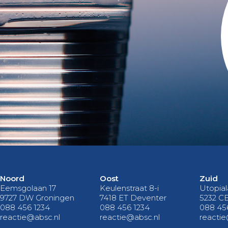
Noord
Oost
Zuid
Eemsgolaan 17
Keulenstraat 8-i
Utopial
9727 DW Groningen
7418 ET Deventer
5232 C
088 456 1234
088 456 1234
088 45
reactie@absc.nl
reactie@absc.nl
reactie