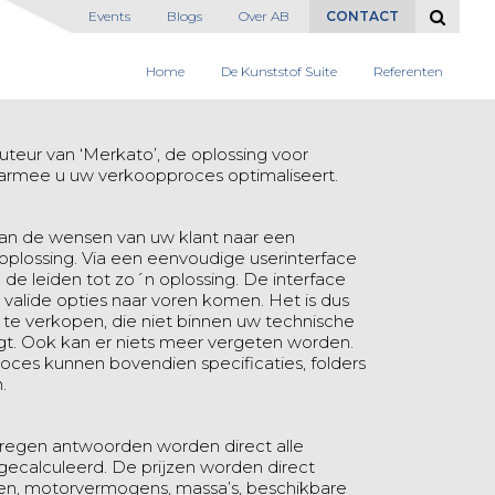
Events
Blogs
Over AB
CONTACT
Home
De Kunststof Suite
Referenten
uteur van ‘Merkato’, de oplossing voor
aarmee u uw verkoopproces optimaliseert.
van de wensen van uw klant naar een
 oplossing. Via een eenvoudige userinterface
 de leiden tot zo´n oplossing. De interface
n valide opties naar voren komen. Het is dus
 te verkopen, die niet binnen uw technische
gt. Ook kan er niets meer vergeten worden.
roces kunnen bovendien specificaties, folders
.
kregen antwoorden worden direct alle
gecalculeerd. De prijzen worden direct
n, motorvermogens, massa’s, beschikbare