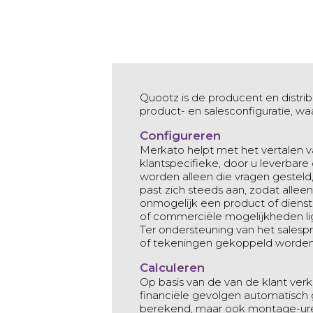
Quootz is de producent en distrib
product- en salesconfiguratie, w
Configureren
Merkato helpt met het vertalen 
klantspecifieke, door u leverbare
worden alleen die vragen gesteld,
past zich steeds aan, zodat allee
onmogelijk een product of dienst
of commerciële mogelijkheden li
Ter ondersteuning van het salesp
of tekeningen gekoppeld worden
Calculeren
Op basis van de van de klant ver
financiële gevolgen automatisch 
berekend, maar ook montage-ure