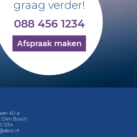
graag verder!
088 456 1234
Afspraak maken
aan 40-a
E Den Bosch
6 1234
@absc.nl